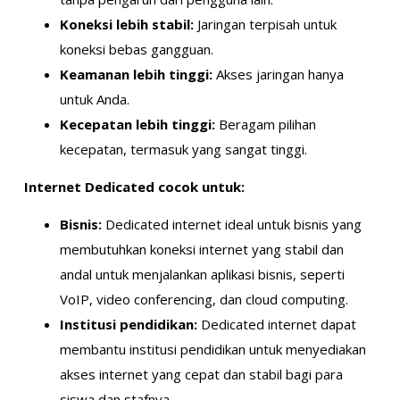
Koneksi lebih stabil:
Jaringan terpisah untuk
koneksi bebas gangguan.
Keamanan lebih tinggi:
Akses jaringan hanya
untuk Anda.
Kecepatan lebih tinggi:
Beragam pilihan
kecepatan, termasuk yang sangat tinggi.
Internet Dedicated cocok untuk:
Bisnis:
Dedicated internet ideal untuk bisnis yang
membutuhkan koneksi internet yang stabil dan
andal untuk menjalankan aplikasi bisnis, seperti
VoIP, video conferencing, dan cloud computing.
Institusi pendidikan:
Dedicated internet dapat
membantu institusi pendidikan untuk menyediakan
akses internet yang cepat dan stabil bagi para
siswa dan stafnya.