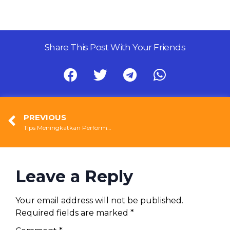
Share This Post With Your Friends
PREVIOUS
Tips Meningkatkan Performa Windows 10 di Laptop/Komputermu
Leave a Reply
Your email address will not be published.
Required fields are marked
*