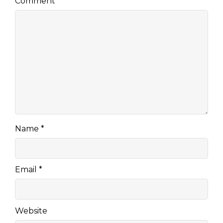
Comment
*
Name
*
Email
*
Website