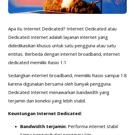
Apa itu Internet Dedicated? Internet Dedicated atau
Dedicated Internet adalah layanan internet yang
didedikasikan khusus untuk satu pengguna atau satu
entitas. Berbeda dengan internet broadband, internet
dedicated memiliki Rasio 1:1
Sedangkan internet broadband, memiliki Rasio sampai 1:8
karena digunakan bersama oleh banyak pengguna.
Dedicated Internet menawarkan bandwidth yang
terjamin dan koneksi yang lebih stabil.
Keuntungan Internet Dedicated:
Bandwidth terjamin:
Performa internet stabil
tanpa pengaruh dari pengguna lain.