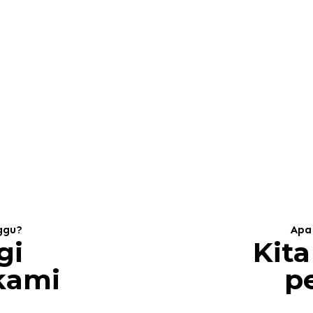
ggu?
Apa
gi
Kita
 kami
p