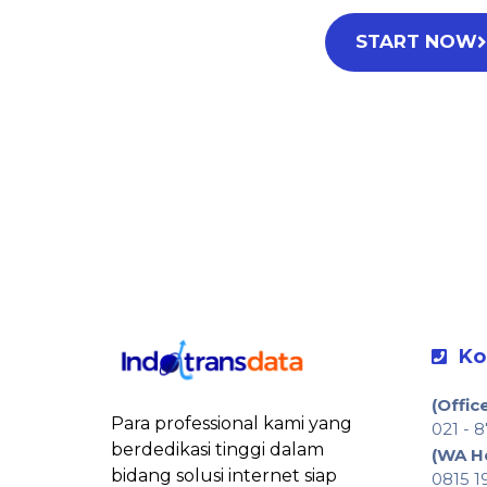
START NOW
Ko
(Offic
Para professional kami yang
021 - 
berdedikasi tinggi dalam
(WA H
bidang solusi internet siap
0815 1