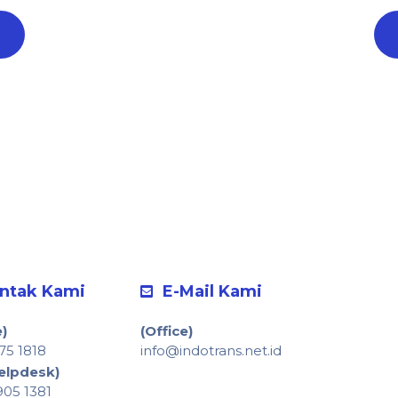
ntak Kami
E-Mail Kami
e)
(Office)
875 1818
info@indotrans.net.id
elpdesk)
905 1381