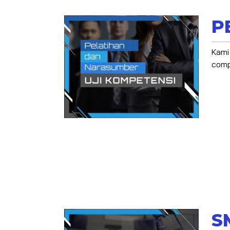
P
Kami
comp
S