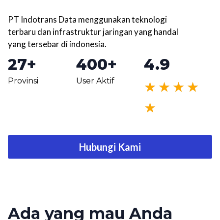
di Seluruh Indonesia
PT Indotrans Data menggunakan teknologi
terbaru dan infrastruktur jaringan yang handal
yang tersebar di indonesia.
27
+
400
+
4.9
Provinsi
User Aktif
★
★
★
★
★
Hubungi Kami