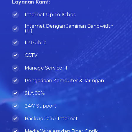
Layanan Kami:
Internet Up To 1Gbps
Internet Dengan Jaminan Bandwidth
(1:1)
IP Public
CCTV
Manage Service IT
Pengadaan Komputer & Jaringan
SLA 99%
24/7 Support
Backup Jalur Internet
Media Wireless dan Fiber Optik