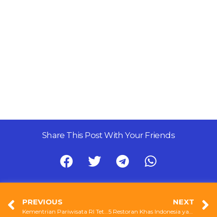
Share This Post With Your Friends
PREVIOUS
NEXT
Kementrian Pariwisata RI Tetapkan 5 Makanan Nasional Negara Indonesia
5 Restoran Khas Indonesia yang Terkenal di Luar Negeri